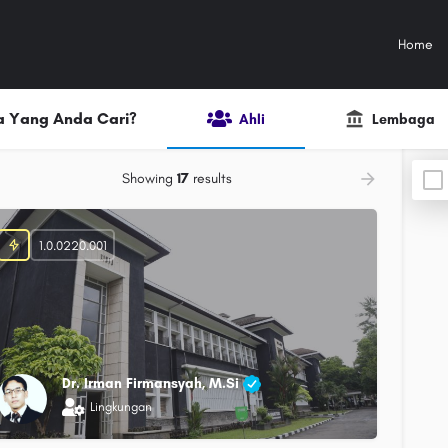
Home
 Yang Anda Cari?
Ahli
Lembaga
Showing
17
results
1.0.0220.001
Dr. Irman Firmansyah, M.Si
Lingkungan