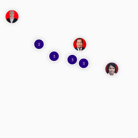
2
3
3
3