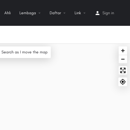
Ahli
Lembaga
Daftar
Link
Sign in
Search as I move the map