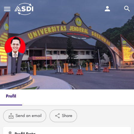
Syahrul Ganda Sukmaya,S.E.,M.Si.
Send an email
Profil
Send an email
Share