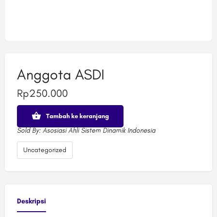
Anggota ASDI
Rp
250.000
Kuantitas
Tambah ke keranjang
Anggota
ASDI
Sold By:
Asosiasi Ahli Sistem Dinamik Indonesia
Uncategorized
Deskripsi